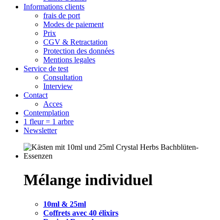
Informations clients
frais de port
Modes de paiement
Prix
CGV & Retractation
Protection des données
Mentions legales
Service de test
Consultation
Interview
Contact
Acces
Contemplation
1 fleur = 1 arbre
Newsletter
Mélange individuel
10ml & 25ml
Coffrets avec 40 élixirs