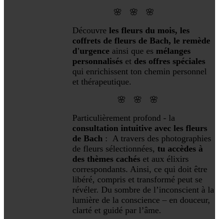
🌸 🌸 🌸
D
écouvre
les fleurs du mois, les
coffrets de fleurs de Bach, le remède
d'urgence
ainsi que es
mélanges
personnalisés
et
des offres spéciales
qui enrichissent ton chemin personnel
et thérapeutique.
🌸 🌸 🌸
Particulièrement profond - la
consultation intuitive avec les fleurs
de Bach
: A travers des photographies
de fleurs sélectionnées,
tu accèdes à
des thèmes cachés
et aux élixirs
correspondants. Ainsi, ce qui doit être
libéré, compris et transformé peut se
révéler. Du sombre de l’inconscient à la
lumière de la conscience – en douceur,
clarté et guidé par l’âme.