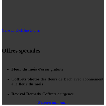
Gehe zu URL (go to url).
Offres spéciales
Fleur du mois
d'essai gratuite
Coffrets
photos
des fleurs de Bach avec abonnement
à la
fleur du mois
Revival Remedy
Coffrets d'urgence
S'assurer maintenant