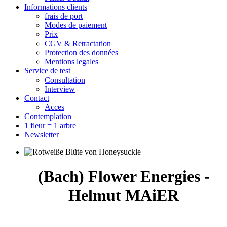
Informations clients
frais de port
Modes de paiement
Prix
CGV & Retractation
Protection des données
Mentions legales
Service de test
Consultation
Interview
Contact
Acces
Contemplation
1 fleur = 1 arbre
Newsletter
(Bach) Flower Energies -
Helmut MAiER