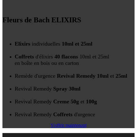
Fleurs de Bach ELIXIRS
Elixirs
individuelles
10ml et 25ml
Coffrets
d'élixirs
40 flacons
10ml et 25ml
en boîte en bois ou en carton
Remède d'urgence
Revival Remedy 10ml
et
25ml
Revival Remedy
Spray 30ml
Revival Remedy
Creme
50g
et
100g
Revival Remedy
Coffrets
d'urgence
S'offrir maintenant