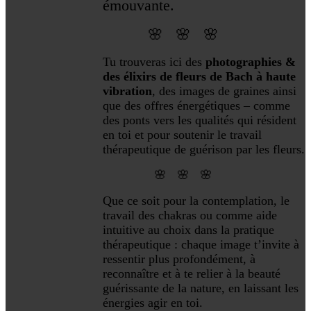
émouvante.
🌸 🌸 🌸
Tu trouveras ici des
photographies &
des élixirs de fleurs de Bach à haute
vibration
, des images de graines ainsi
que des offres énergétiques – comme
des ponts vers les qualités qui résident
en toi et pour soutenir le travail
thérapeutique de guérison par les fleurs.
🌸 🌸 🌸
Que ce soit pour la contemplation, le
travail des chakras ou comme aide
intuitive au choix dans la pratique
thérapeutique : chaque image t’invite à
ressentir plus profondément, à
reconnaître et à te relier à la beauté
guérissante de la nature, en laissant les
énergies agir en toi
.