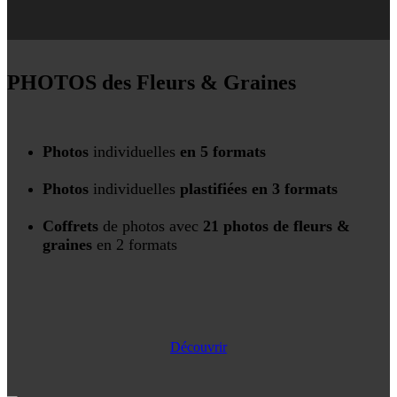
PHOTOS des Fleurs & Graines
Photos
individuelles
en 5 formats
Photos
individuelles
plastifiées en 3 formats
Coffrets
de photos avec
21 photos de fleurs &
graines
en 2 formats
Découvrir