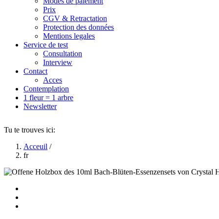
Modes de paiement
Prix
CGV & Retractation
Protection des données
Mentions legales
Service de test
Consultation
Interview
Contact
Acces
Contemplation
1 fleur = 1 arbre
Newsletter
Tu te trouves ici:
Acceuil
/
fr